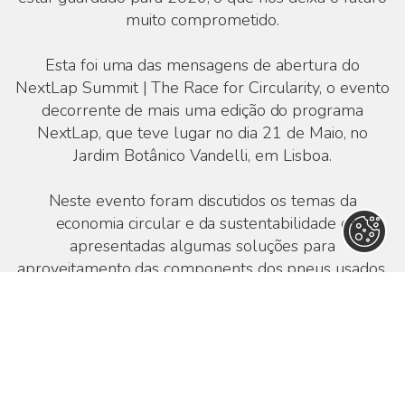
muito comprometido.
Esta foi uma das mensagens de abertura do
NextLap Summit | The Race for Circularity, o evento
decorrente de mais uma edição do programa
NextLap, que teve lugar no dia 21 de Maio, no
Jardim Botânico Vandelli, em Lisboa.
Neste evento foram discutidos os temas da
economia circular e da sustentabilidade e
apresentadas algumas soluções para
aproveitamento das components dos pneus usados,
voltando a integrá-las na economia, mostrando que
com colaboração, inovação e compromisso com a
sustentabilidade tudo pode mudar.
Perante o esgotamento crescente dos recursos
naturais, é urgente repensar os modelos de